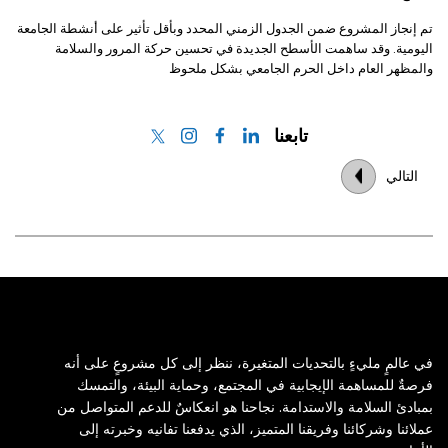
تم إنجاز المشروع ضمن الجدول الزمني المحدد وبأقل تأثير على أنشطة الجامعة
اليومية. وقد ساهمت الأسطح الجديدة في تحسين حركة المرور والسلامة
والمظهر العام داخل الحرم الجامعي بشكل ملحوظ
تابعنا
التالي
في عالمٍ مليءٍ بالتحديات المتغيرة، ننظر إلى كل مشروعٍ على أنه
فرصةٌ للمساهمة الإيجابية في المجتمع، وحماية البيئة، والتمسك
بمبادئ السلامة والاستدامة. نجاحنا هو انعكاسٌ للدعم المتواصل من
عملائنا وشركائنا وفريقنا المتميز، الذي يدفعنا تفانيه وخبرته إلى