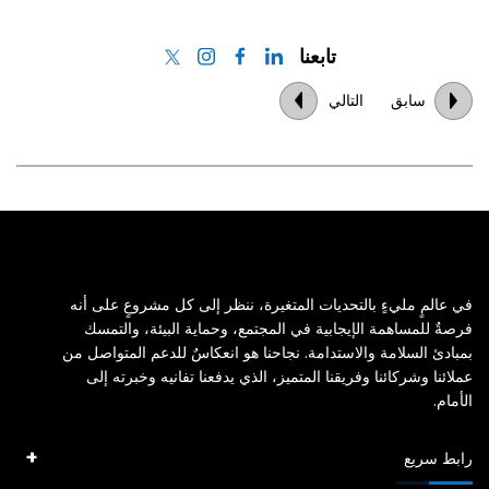
تابعنا
سابق
التالي
في عالمٍ مليءٍ بالتحديات المتغيرة، ننظر إلى كل مشروعٍ على أنه
فرصةٌ للمساهمة الإيجابية في المجتمع، وحماية البيئة، والتمسك
بمبادئ السلامة والاستدامة. نجاحنا هو انعكاسٌ للدعم المتواصل من
عملائنا وشركائنا وفريقنا المتميز، الذي يدفعنا تفانيه وخبرته إلى
الأمام.
رابط سريع