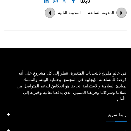
تابعنا
المدونة السابقة
المدونة التالية
في عالمٍ مليءٍ بالتحديات المتغيرة، ننظر إلى كل مشروعٍ على أنه
فرصةٌ للمساهمة الإيجابية في المجتمع، وحماية البيئة، والتمسك
بمبادئ السلامة والاستدامة. نجاحنا هو انعكاسٌ للدعم المتواصل من
عملائنا وشركائنا وفريقنا المتميز، الذي يدفعنا تفانيه وخبرته إلى
الأمام.
رابط سريع