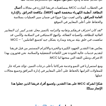
في الخطاب، أشادت MCC بمساهمات فريقنا البارزة في مجالات
أعمال
النظافة
،
أنظمة الكهرباء منخفضة الجهد (MEP)
،
مكافحة الحرائق
، و
الإدارة
العامة للمرافق
، والتي لعبت دورًا حيويًا في ضمان سير العمليات بسلاسة
والحفاظ على أعلى المعايير في الموقع.
“لقد كان احتراف فريقكم وتفانيه والتزامه بالتميز محل تقدير كبير. إن المعايير
العالية للنظافة، والصيانة الفعالة، والنهج الاستباقي في السلامة والأمن، قد
ساهمت في خلق بيئة مريحة ومدارة بشكل جيد لجميع العاملين.”
– MCC
يعكس هذا التقدير الجهود الكبيرة والخبرة والالتزام المستمر من قبل فريقنا
لتقديم خدمات عالية الجودة تعزز الكفاءة التشغيلية والسلامة. نحن فخورون بهذا
الاعتراف ونثمّن الثقة التي منحتها لنا MCC.
ومع استمرارنا في النمو وخدمة شركائنا بأعلى درجات التميز، تؤكد شركة جاز
للمقاولات التزامها بالحفاظ على أعلى المعايير في إدارة المرافق وجميع مجالات
عملها.
شكرًا لشركة MCC على هذا التقدير، ولجميع أفراد فريقنا الذين جعلوا هذا
الإنجاز ممكنًا.