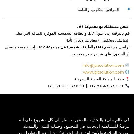
المرافق الحكومية والعامة
اشحن مستقبلك مع مجموعة JAZ
قم بالترقية إلى حلول LED والطاقة الشمسية الموفرة للطاقة التي تقلل
التكاليف، وتخفض الانبعاثات، وتعزز الأداء.
تواصل مع قسم
LED والطاقة الشمسية في مجموعة JAZ
لإجراء مسح موقعي
أو الحصول على عرض سعر مخصص.
info@jazsolution.com
www.jazsolution.com
جدة، المملكة العربية السعودية
+966 55 7994 918 | +966 56 7890 625
في عالمٍ مليءٍ بالتحديات المتغيرة، ننظر إلى كل مشروعٍ على أنه
فرصةٌ للمساهمة الإيجابية في المجتمع، وحماية البيئة، والتمسك
بمبادئ السلامة والاستدامة. نجاحنا هو انعكاسٌ للدعم المتواصل من